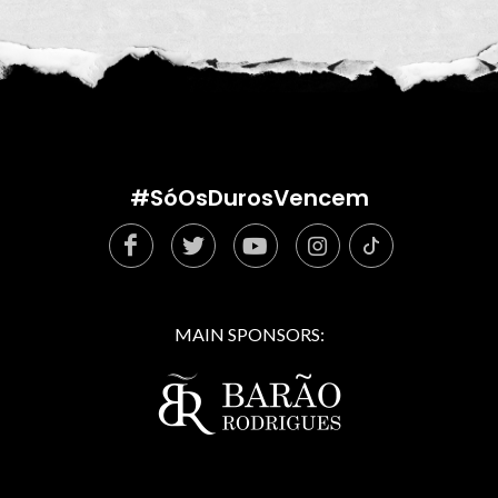
#SóOsDurosVencem
MAIN SPONSORS: