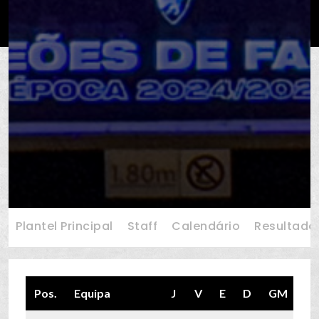
Plantel Principal
Staff
Calendário
Resultado
Pos.
Equipa
J
V
E
D
GM
G