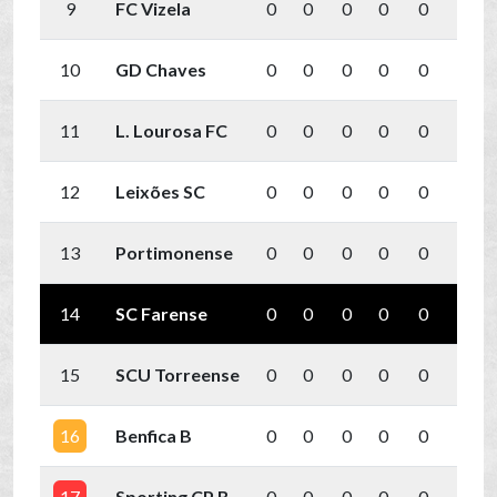
9
FC Vizela
0
0
0
0
0
0
10
GD Chaves
0
0
0
0
0
0
11
L. Lourosa FC
0
0
0
0
0
0
12
Leixões SC
0
0
0
0
0
0
13
Portimonense
0
0
0
0
0
0
14
SC Farense
0
0
0
0
0
0
15
SCU Torreense
0
0
0
0
0
0
16
Benfica B
0
0
0
0
0
0
17
Sporting CP B
0
0
0
0
0
0