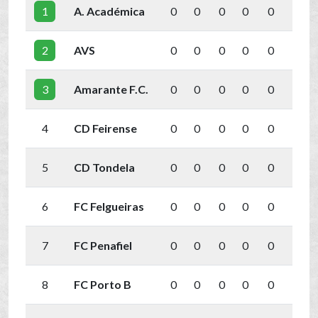
1
A. Académica
0
0
0
0
0
0
2
AVS
0
0
0
0
0
0
3
Amarante F.C.
0
0
0
0
0
0
4
CD Feirense
0
0
0
0
0
0
5
CD Tondela
0
0
0
0
0
0
6
FC Felgueiras
0
0
0
0
0
0
7
FC Penafiel
0
0
0
0
0
0
8
FC Porto B
0
0
0
0
0
0