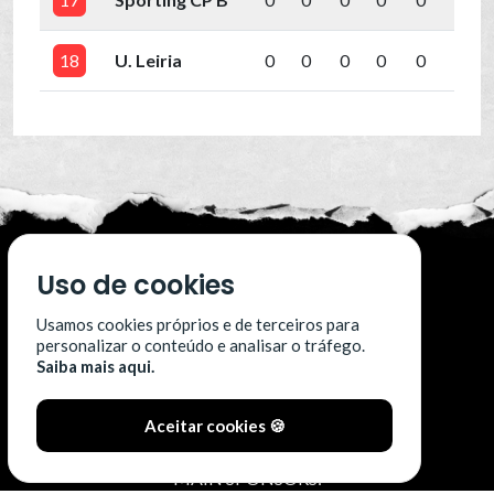
18
U. Leiria
0
0
0
0
0
0
Uso de cookies
Usamos cookies próprios e de terceiros para
#SóOsDurosVencem
personalizar o conteúdo e analisar o tráfego.
Saiba mais aqui.
Aceitar cookies 🍪
MAIN SPONSORS: