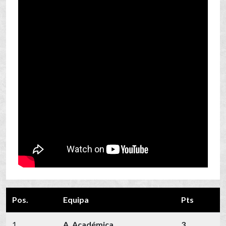
Pos.
Equipa
Pts
1
A. Académica
3