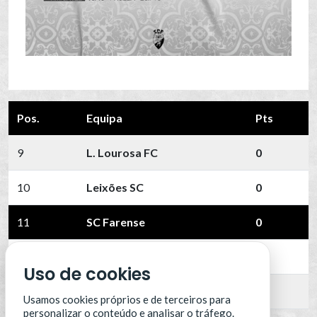
Pos.
Equipa
Pts
9
L. Lourosa FC
0
10
Leixões SC
0
11
SC Farense
0
12
SCU Torreense
0
Uso de cookies
13
Benfica B
0
Usamos cookies próprios e de terceiros para
personalizar o conteúdo e analisar o tráfego.