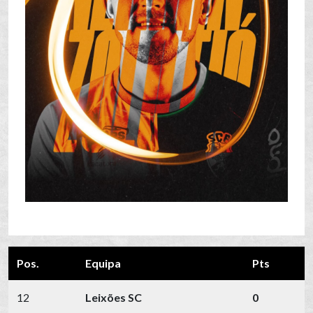
Pos.
Equipa
Pts
12
Leixões SC
0