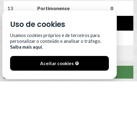
13
Portimonense
0
Uso de cookies
14
SC Farense
0
Usamos cookies próprios e de terceiros para
15
SCU Torreense
0
personalizar o conteúdo e analisar o tráfego.
Saiba mais aqui.
16
Benfica B
0
Aceitar cookies 🍪
VER CLASSIFICAÇÃO COMPLETA
#SóOsDurosVencem