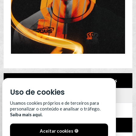
Pos.
Equipa
Pts
Uso de cookies
12
Leixões SC
0
Usamos cookies próprios e de terceiros para
personalizar o conteúdo e analisar o tráfego.
13
Portimonense
0
Saiba mais aqui.
14
SC Farense
0
Aceitar cookies 🍪