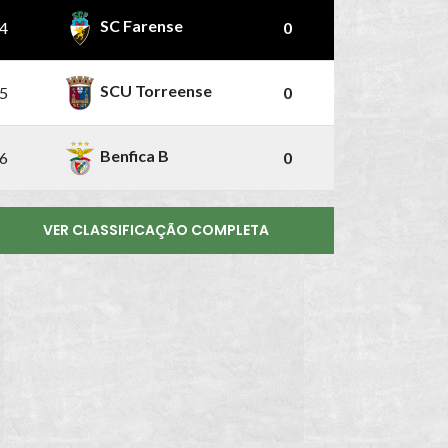
SC Farense
4
0
SCU Torreense
5
0
Benfica B
6
0
VER CLASSIFICAÇÃO COMPLETA