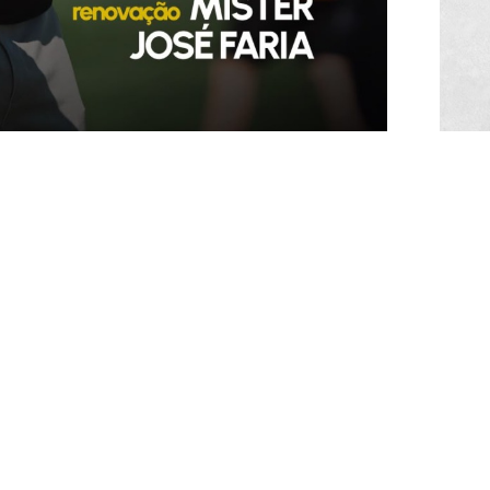
#SóOsDurosVencem