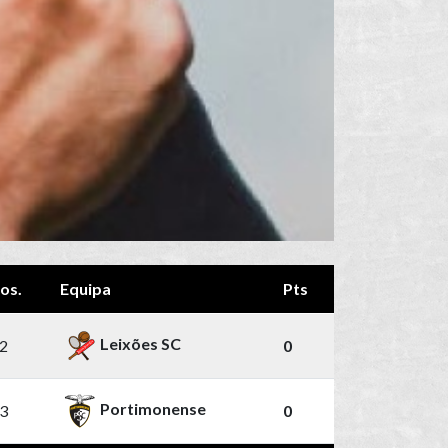
os.
Equipa
Pts
Leixões SC
2
0
Portimonense
3
0