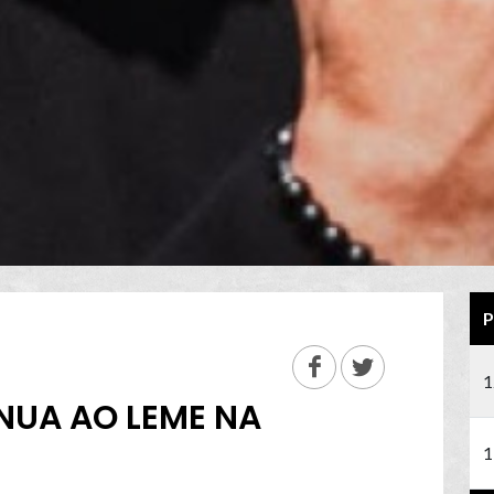
P
1
NUA AO LEME NA
1