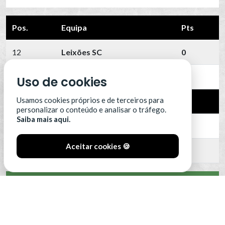
Pos.
Equipa
Pts
12
Leixões SC
0
13
Portimonense
0
Uso de cookies
Usamos cookies próprios e de terceiros para
14
SC Farense
0
personalizar o conteúdo e analisar o tráfego.
Saiba mais aqui.
15
SCU Torreense
0
Aceitar cookies 🍪
16
Benfica B
0
VER CLASSIFICAÇÃO COMPLETA