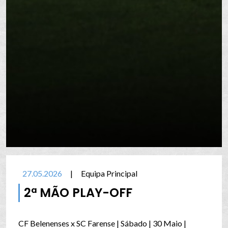
27.05.2026
|
Equipa Principal
2ª MÃO PLAY-OFF
CF Belenenses x SC Farense | Sábado | 30 Maio |