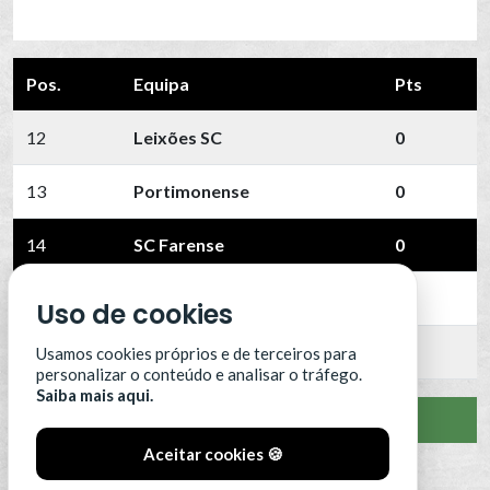
Pos.
Equipa
Pts
12
Leixões SC
0
13
Portimonense
0
14
SC Farense
0
15
SCU Torreense
0
Uso de cookies
16
Benfica B
0
Usamos cookies próprios e de terceiros para
personalizar o conteúdo e analisar o tráfego.
Saiba mais aqui.
VER CLASSIFICAÇÃO COMPLETA
Aceitar cookies 🍪