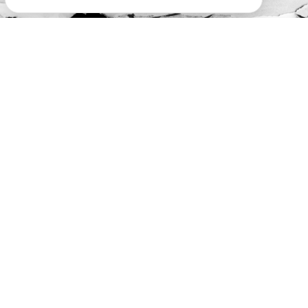
#SóOsDurosVencem
MAIN SPONSORS:
OFFICIAL SPONSORS: