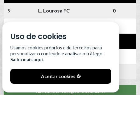
9
L. Lourosa FC
0
10
Leixões SC
0
Uso de cookies
11
SC Farense
0
Usamos cookies próprios e de terceiros para
personalizar o conteúdo e analisar o tráfego.
12
SCU Torreense
0
Saiba mais aqui.
13
Benfica B
0
Aceitar cookies 🍪
VER CLASSIFICAÇÃO COMPLETA