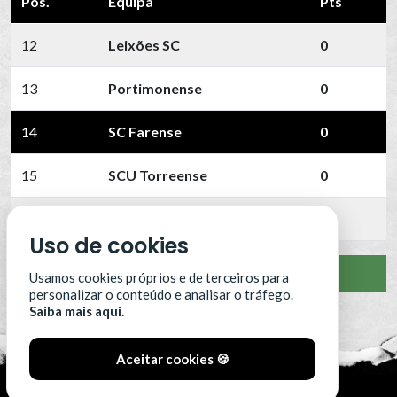
Pos.
Equipa
Pts
12
Leixões SC
0
13
Portimonense
0
14
SC Farense
0
15
SCU Torreense
0
16
Benfica B
0
Uso de cookies
VER CLASSIFICAÇÃO COMPLETA
Usamos cookies próprios e de terceiros para
personalizar o conteúdo e analisar o tráfego.
Saiba mais aqui.
Aceitar cookies 🍪