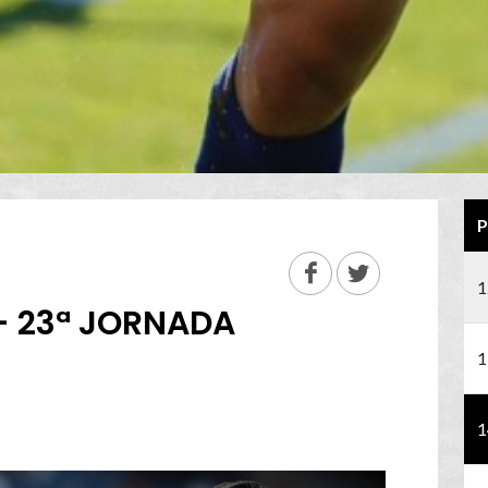
P
1
- 23ª JORNADA
1
1