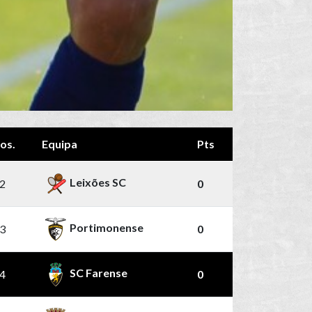
os.
Equipa
Pts
Leixões SC
2
0
Portimonense
3
0
SC Farense
4
0