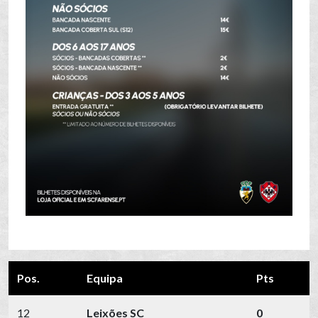
Pos.
Equipa
Pts
12
Leixões SC
0