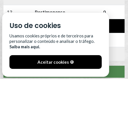
13
Portimonense
0
Uso de cookies
14
SC Farense
0
Usamos cookies próprios e de terceiros para
15
SCU Torreense
0
personalizar o conteúdo e analisar o tráfego.
Saiba mais aqui.
16
Benfica B
0
Aceitar cookies 🍪
VER CLASSIFICAÇÃO COMPLETA