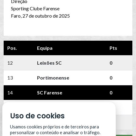
Direção
Sporting Clube Farense
Faro, 27 de outubro de 2025
Pos.
Equipa
Pts
12
Leixões SC
0
13
Portimonense
0
14
SC Farense
0
15
SCU Torreense
0
Uso de cookies
16
Benfica B
0
Usamos cookies próprios e de terceiros para
personalizar o conteúdo e analisar o tráfego.