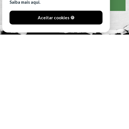
Saiba mais aqui.
VER CLASSIFICAÇÃO COMPLETA
Aceitar cookies 🍪
#SóOsDurosVencem
MAIN SPONSORS: