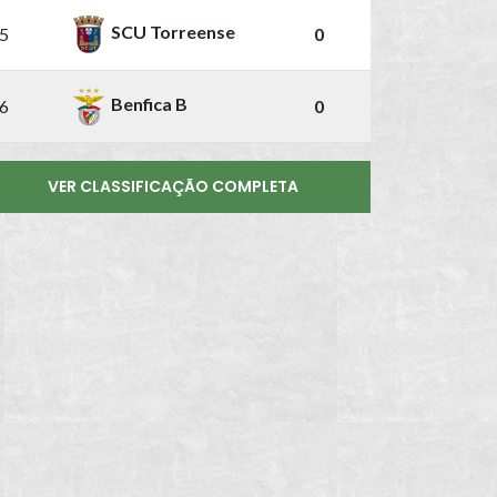
SCU Torreense
5
0
Benfica B
6
0
VER CLASSIFICAÇÃO COMPLETA