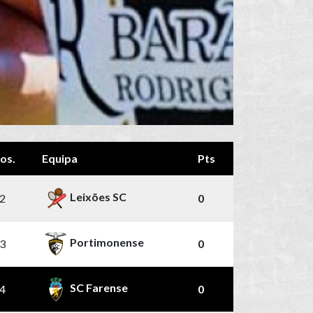
os.
Equipa
Pts
Leixões SC
2
0
Portimonense
3
0
SC Farense
4
0