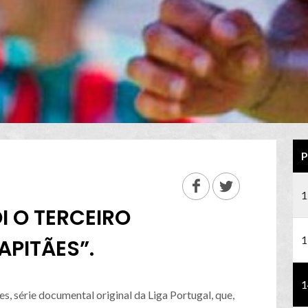
P
1
I O TERCEIRO
1
PITÃES”.
1
es, série documental original da Liga Portugal, que,