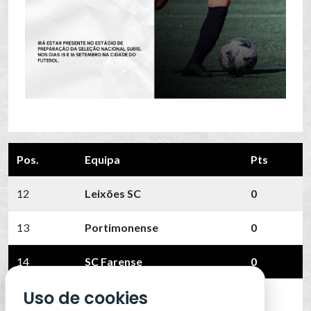
Pos.
Equipa
Pts
12
Leixões SC
0
13
Portimonense
0
14
SC Farense
0
Uso de cookies
15
SCU Torreense
0