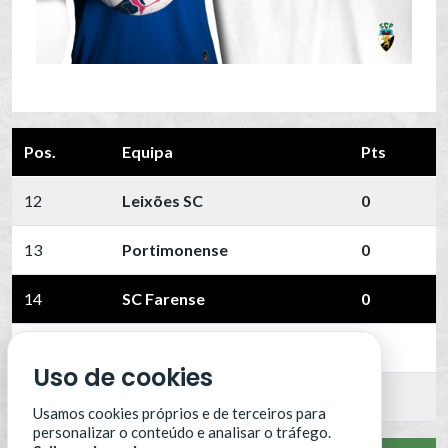
Pos.
Equipa
Pts
12
Leixões SC
0
13
Portimonense
0
14
SC Farense
0
15
SCU Torreense
0
Uso de cookies
16
Benfica B
0
Usamos cookies próprios e de terceiros para
personalizar o conteúdo e analisar o tráfego.