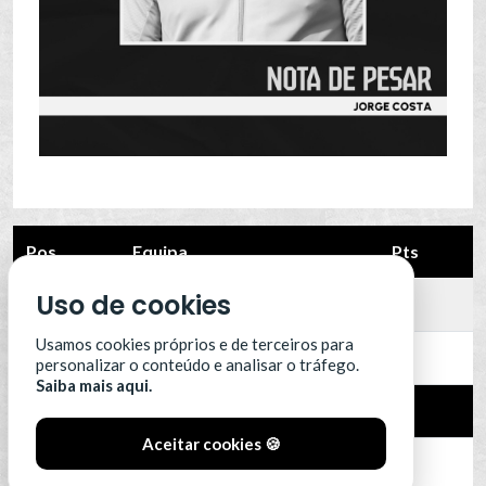
Pos.
Equipa
Pts
Uso de cookies
12
Leixões SC
0
Usamos cookies próprios e de terceiros para
13
Portimonense
0
personalizar o conteúdo e analisar o tráfego.
Saiba mais aqui.
14
SC Farense
0
Aceitar cookies 🍪
15
SCU Torreense
0