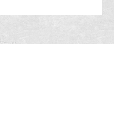
#SóOsDurosVencem
MAIN SPONSORS: