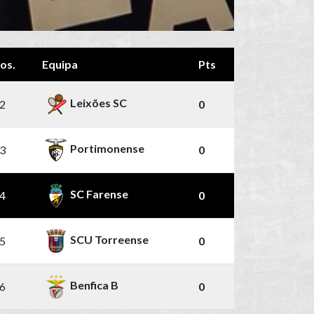
os.
Equipa
Pts
Leixões SC
2
0
Portimonense
3
0
SC Farense
4
0
SCU Torreense
5
0
Benfica B
6
0