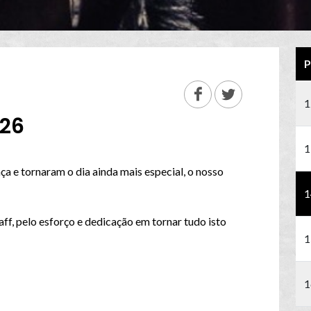
P
1
/26
1
a e tornaram o dia ainda mais especial, o nosso
1
, pelo esforço e dedicação em tornar tudo isto
1
1