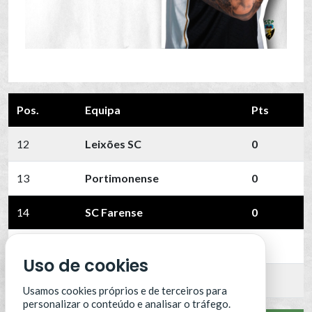
Pos.
Equipa
Pts
12
Leixões SC
0
13
Portimonense
0
14
SC Farense
0
15
SCU Torreense
0
Uso de cookies
16
Benfica B
0
Usamos cookies próprios e de terceiros para
personalizar o conteúdo e analisar o tráfego.