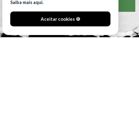
Saiba mais aqui.
VER CLASSIFICAÇÃO COMPLETA
Aceitar cookies 🍪
#SóOsDurosVencem
MAIN SPONSORS: