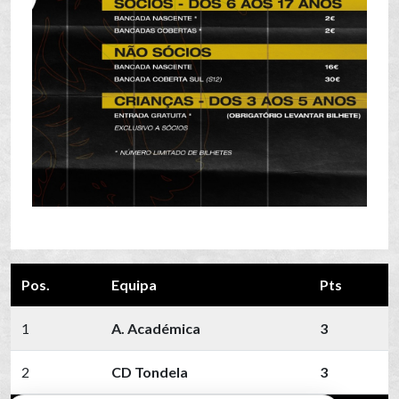
Pos.
Equipa
Pts
1
A. Académica
3
2
CD Tondela
3