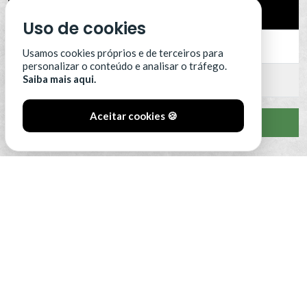
3
SC Farense
3
Uso de cookies
4
FC Vizela
3
Usamos cookies próprios e de terceiros para
personalizar o conteúdo e analisar o tráfego.
Saiba mais aqui.
5
Portimonense
3
Aceitar cookies 🍪
VER CLASSIFICAÇÃO COMPLETA
#SóOsDurosVencem