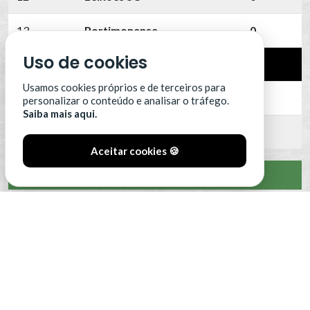
13
Portimonense
0
Uso de cookies
14
SC Farense
0
Usamos cookies próprios e de terceiros para
15
SCU Torreense
0
personalizar o conteúdo e analisar o tráfego.
Saiba mais aqui.
16
Benfica B
0
Aceitar cookies 🍪
VER CLASSIFICAÇÃO COMPLETA