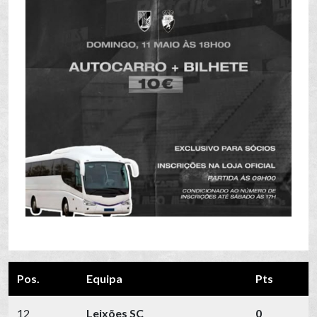
Pos.
Equipa
Pts
12
Leixões SC
0