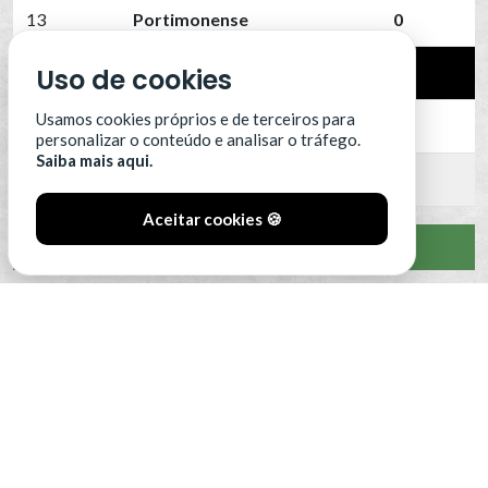
13
Portimonense
0
Uso de cookies
14
SC Farense
0
Usamos cookies próprios e de terceiros para
15
SCU Torreense
0
personalizar o conteúdo e analisar o tráfego.
Saiba mais aqui.
16
Benfica B
0
Aceitar cookies 🍪
VER CLASSIFICAÇÃO COMPLETA
#SóOsDurosVencem