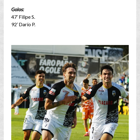
Golos:
47’ Filipe S.
92’ Darío P.