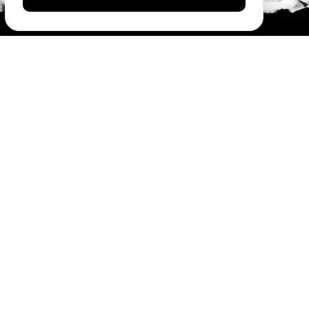
#SóOsDurosVencem
MAIN SPONSORS:
OFFICIAL SPONSORS: