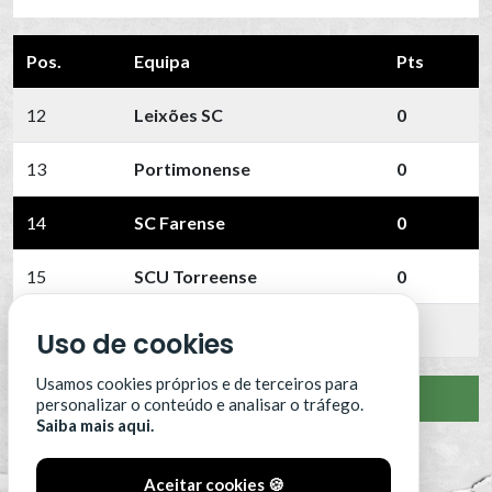
Pos.
Equipa
Pts
12
Leixões SC
0
13
Portimonense
0
14
SC Farense
0
15
SCU Torreense
0
16
Benfica B
0
Uso de cookies
Usamos cookies próprios e de terceiros para
VER CLASSIFICAÇÃO COMPLETA
personalizar o conteúdo e analisar o tráfego.
Saiba mais aqui.
Aceitar cookies 🍪