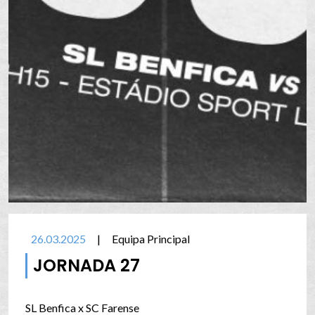
26.03.2025
|
Equipa Principal
JORNADA 27
SL Benfica x SC Farense