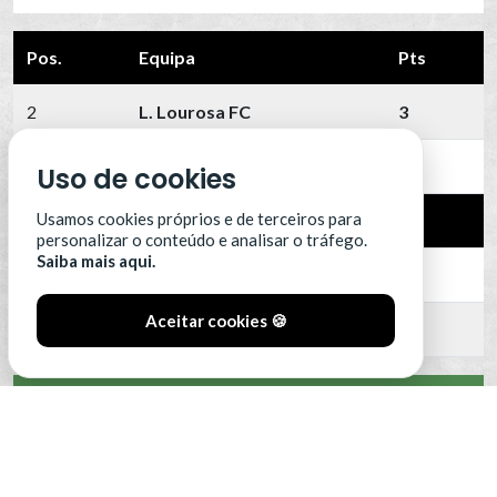
Pos.
Equipa
Pts
2
L. Lourosa FC
3
3
CD Tondela
3
Uso de cookies
Usamos cookies próprios e de terceiros para
4
SC Farense
3
personalizar o conteúdo e analisar o tráfego.
Saiba mais aqui.
5
FC Vizela
3
Aceitar cookies 🍪
6
Portimonense
3
VER CLASSIFICAÇÃO COMPLETA