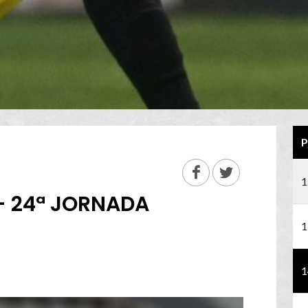
P
1
- 24ª JORNADA
1
1