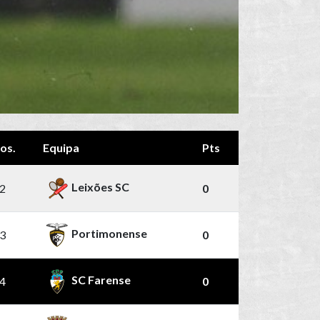
os.
Equipa
Pts
Leixões SC
2
0
Portimonense
3
0
SC Farense
4
0