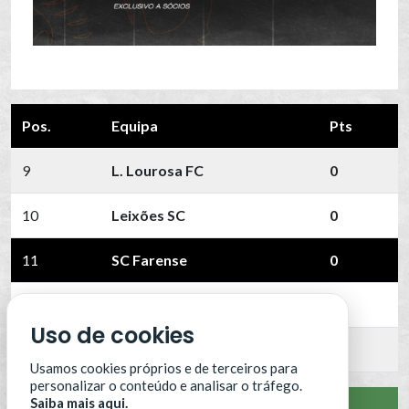
Pos.
Equipa
Pts
9
L. Lourosa FC
0
10
Leixões SC
0
11
SC Farense
0
12
SCU Torreense
0
Uso de cookies
13
Benfica B
0
Usamos cookies próprios e de terceiros para
personalizar o conteúdo e analisar o tráfego.
Saiba mais aqui.
VER CLASSIFICAÇÃO COMPLETA