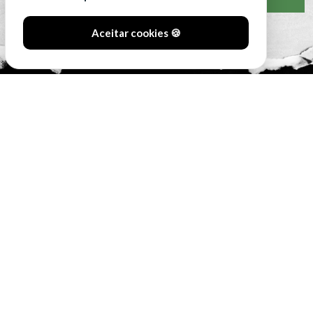
Aceitar cookies 🍪
#SóOsDurosVencem
MAIN SPONSORS: