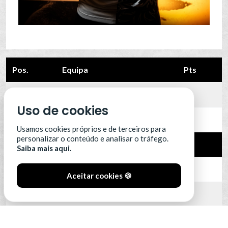
Pos.
Equipa
Pts
12
Leixões SC
0
Uso de cookies
13
Portimonense
0
Usamos cookies próprios e de terceiros para
personalizar o conteúdo e analisar o tráfego.
14
SC Farense
0
Saiba mais aqui.
15
SCU Torreense
0
Aceitar cookies 🍪
16
Benfica B
0
VER CLASSIFICAÇÃO COMPLETA