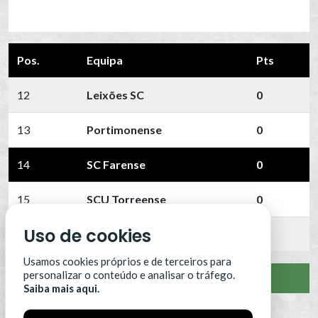
Pos.
Equipa
Pts
12
Leixões SC
0
13
Portimonense
0
14
SC Farense
0
15
SCU Torreense
0
Uso de cookies
16
Benfica B
0
Usamos cookies próprios e de terceiros para
personalizar o conteúdo e analisar o tráfego.
VER CLASSIFICAÇÃO COMPLETA
Saiba mais aqui.