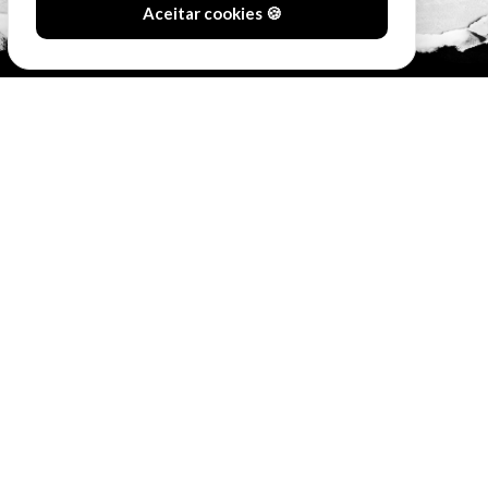
Aceitar cookies 🍪
#SóOsDurosVencem
MAIN SPONSORS:
OFFICIAL SPONSORS: