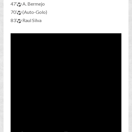
47’
A. Bermejo
70’
(Auto-Golo)
83’
Raul Silva