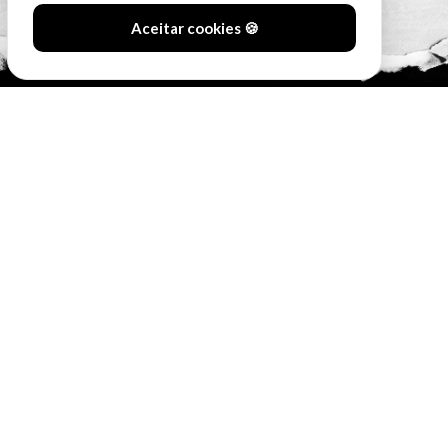
Aceitar cookies 🍪
#SóOsDurosVencem
MAIN SPONSORS: