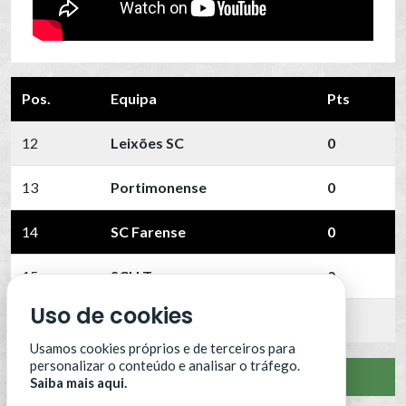
Pos.
Equipa
Pts
12
Leixões SC
0
13
Portimonense
0
14
SC Farense
0
15
SCU Torreense
0
Uso de cookies
16
Benfica B
0
Usamos cookies próprios e de terceiros para
personalizar o conteúdo e analisar o tráfego.
VER CLASSIFICAÇÃO COMPLETA
Saiba mais aqui.