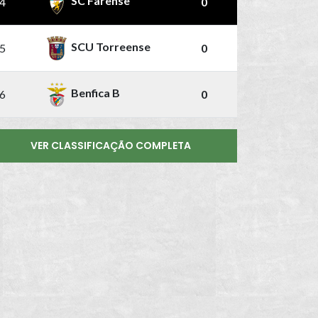
SC Farense
4
0
SCU Torreense
5
0
Benfica B
6
0
VER CLASSIFICAÇÃO COMPLETA