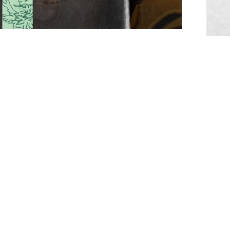
#SóOsDurosVencem