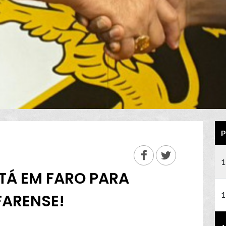
P
1
STÁ EM FARO PARA
1
FARENSE!