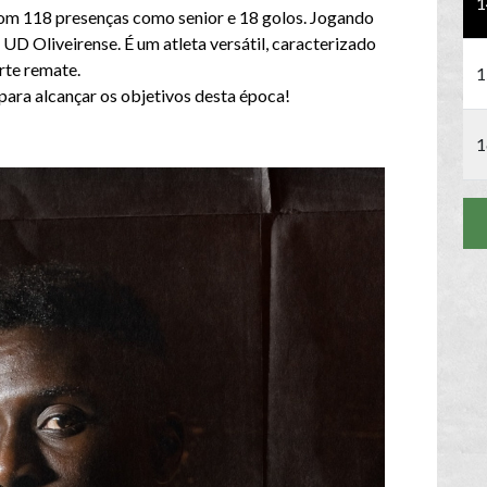
1
om 118 presenças como senior e 18 golos. Jogando
UD Oliveirense. É um atleta versátil, caracterizado
rte remate.
1
para alcançar os objetivos desta época!
1