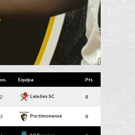
os.
Equipa
Pts
Leixões SC
2
0
Portimonense
3
0