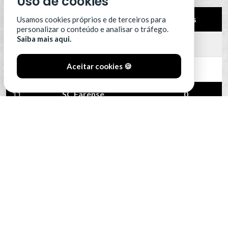
Uso de cookies
Pos.
Equipa
Pts
Usamos cookies próprios e de terceiros para
personalizar o conteúdo e analisar o tráfego.
Saiba mais aqui.
9
L. Lourosa FC
0
Aceitar cookies 🍪
10
Leixões SC
0
11
SC Farense
0
12
SCU Torreense
0
13
Benfica B
0
VER CLASSIFICAÇÃO COMPLETA