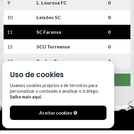
9
L. Lourosa FC
0
10
Leixões SC
0
11
SC Farense
0
12
SCU Torreense
0
13
Benfica B
0
Uso de cookies
VER CLASSIFICAÇÃO COMPLETA
Usamos cookies próprios e de terceiros para
personalizar o conteúdo e analisar o tráfego.
Saiba mais aqui.
Aceitar cookies 🍪