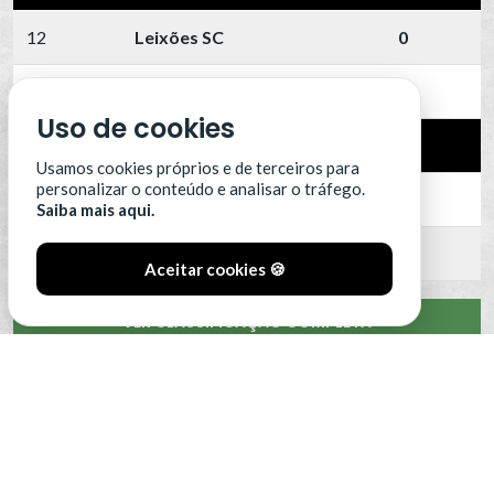
12
Leixões SC
0
13
Portimonense
0
Uso de cookies
14
SC Farense
0
Usamos cookies próprios e de terceiros para
personalizar o conteúdo e analisar o tráfego.
15
SCU Torreense
0
Saiba mais aqui.
16
Benfica B
0
Aceitar cookies 🍪
VER CLASSIFICAÇÃO COMPLETA