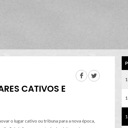
P
1
RES CATIVOS E
1
1
var o lugar cativo ou tribuna para a nova época,