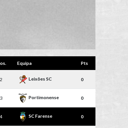
os.
Equipa
Pts
Leixões SC
2
0
Portimonense
3
0
SC Farense
4
0