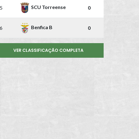
SCU Torreense
5
0
Benfica B
6
0
VER CLASSIFICAÇÃO COMPLETA