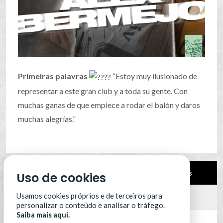
Primeiras palavras
“Estoy muy ilusionado de
representar a este gran club y a toda su gente. Con
muchas ganas de que empiece a rodar el balón y daros
muchas alegrías.”
Pos.
Equipa
Pts
Uso de cookies
Usamos cookies próprios e de terceiros para
12
Leixões SC
0
personalizar o conteúdo e analisar o tráfego.
Saiba mais aqui.
13
Portimonense
0