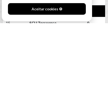
Aceitar cookies 🍪
14
SC Farense
0
15
SCU Torreense
0
16
Benfica B
0
VER CLASSIFICAÇÃO COMPLETA
#SóOsDurosVencem