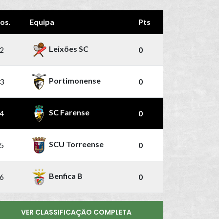
os.
Equipa
Pts
Leixões SC
2
0
Portimonense
3
0
SC Farense
4
0
SCU Torreense
5
0
Benfica B
6
0
VER CLASSIFICAÇÃO COMPLETA