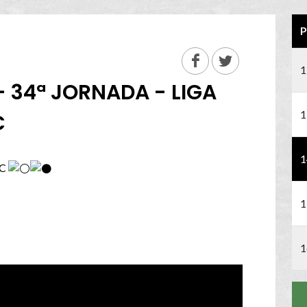
P
1
- 34ª JORNADA - LIGA
1
C
1
SC
1
1