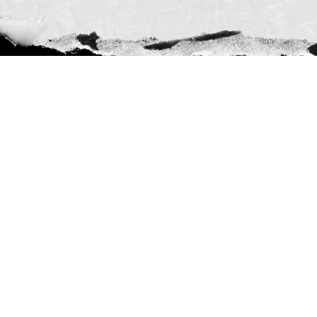
#SóOsDurosVencem
MAIN SPONSORS:
OFFICIAL SPONSORS: