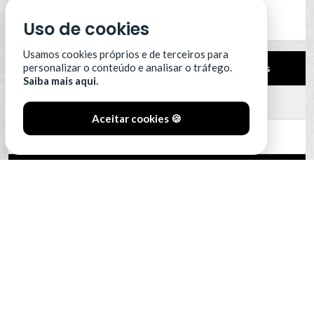
Uso de cookies
Usamos cookies próprios e de terceiros para
Pos.
Equipa
Pts
personalizar o conteúdo e analisar o tráfego.
Saiba mais aqui.
12
Leixões SC
0
Aceitar cookies 🍪
13
Portimonense
0
14
SC Farense
0
15
SCU Torreense
0
16
Benfica B
0
VER CLASSIFICAÇÃO COMPLETA