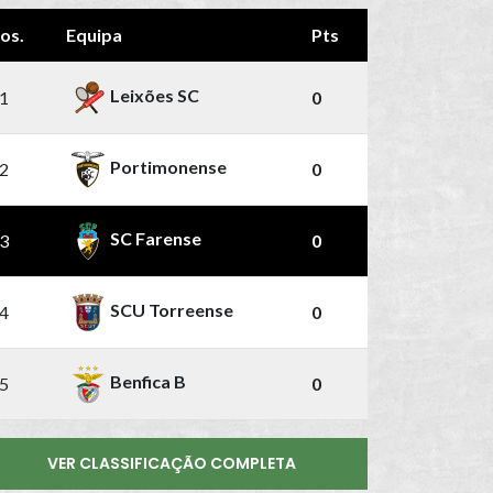
os.
Equipa
Pts
Leixões SC
1
0
Portimonense
2
0
SC Farense
3
0
SCU Torreense
4
0
Benfica B
5
0
VER CLASSIFICAÇÃO COMPLETA