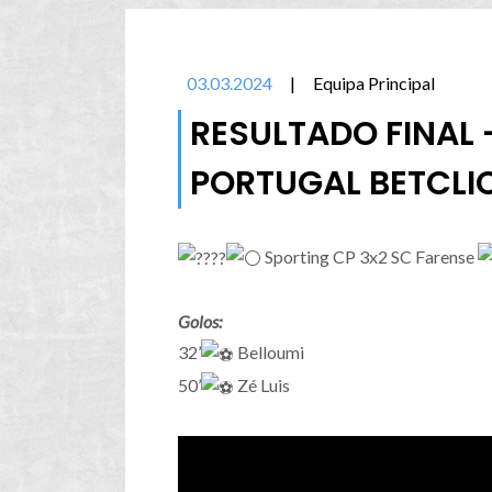
03.03.2024
|
Equipa Principal
RESULTADO FINAL 
PORTUGAL BETCLI
Sporting CP 3x2 SC Farense
Golos:
32’
Belloumi
50’
Zé Luis