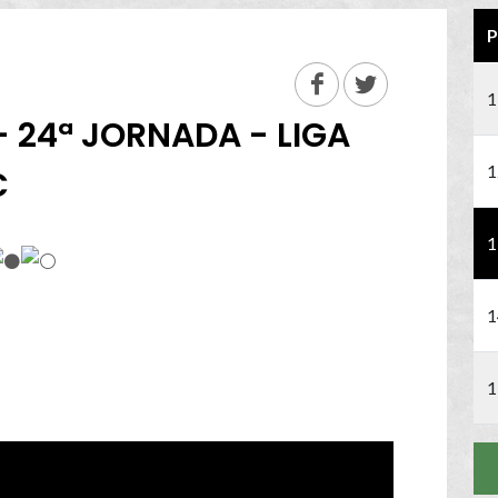
P
1
- 24ª JORNADA - LIGA
1
C
1
1
1