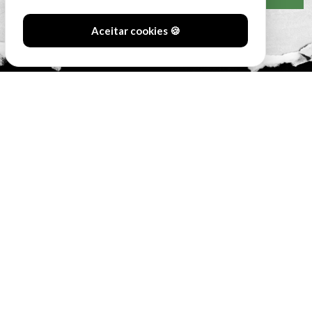
Aceitar cookies 🍪
#SóOsDurosVencem
MAIN SPONSORS: