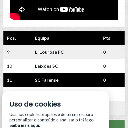
Pos.
Equipa
Pts
9
L. Lourosa FC
0
10
Leixões SC
0
11
SC Farense
0
12
SCU Torreense
0
Uso de cookies
13
Benfica B
0
Usamos cookies próprios e de terceiros para
personalizar o conteúdo e analisar o tráfego.
Saiba mais aqui.
VER CLASSIFICAÇÃO COMPLETA