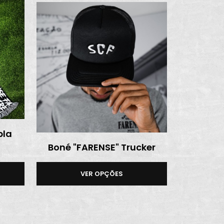
pla
Boné "FARENSE" Trucker
VER OPÇÕES