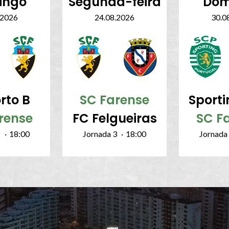
ingo
Segunda-feira
Dom
.2026
24.08.2026
30.0
rto B
SC Farense
Sporti
rense
FC Felgueiras
SC F
2
·
18:00
Jornada 3
·
18:00
Jornada