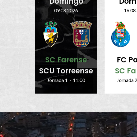
Domingo
Dom
09.08.2026
16.08
SC Farense
FC Po
SCU Torreense
SC Fa
Jornada 1
·
11:00
Jornada 