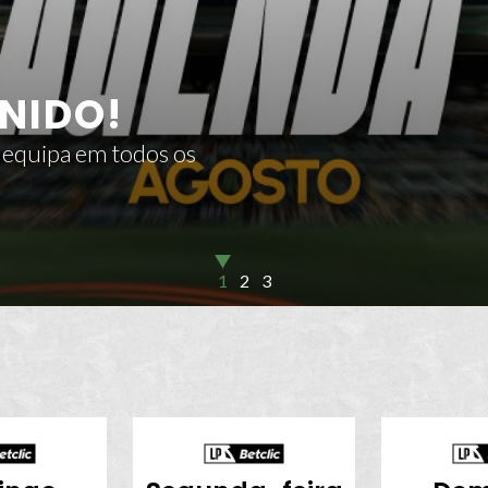
NIDO!
 equipa em todos os
1
2
3