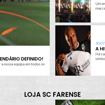
Um en
marca
toda...
30.07
A H
Há ca
ENDÁRIO DEFINIDO!
 a nossa equipa em todos os
LOJA SC FARENSE