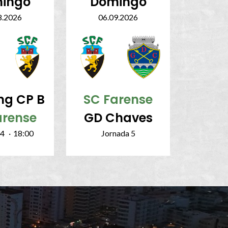
ingo
Domingo
8.2026
06.09.2026
ng CP B
SC Farense
arense
GD Chaves
 4
·
18:00
Jornada 5