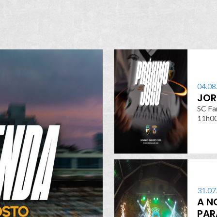
04.08
JOR
SC Fa
11h00 
31.07
A N
PAR